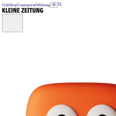
Club
Shop
Trauerportal
Werbung