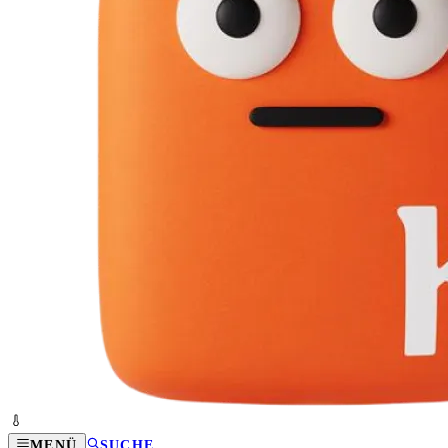
MENÜ
SUCHE