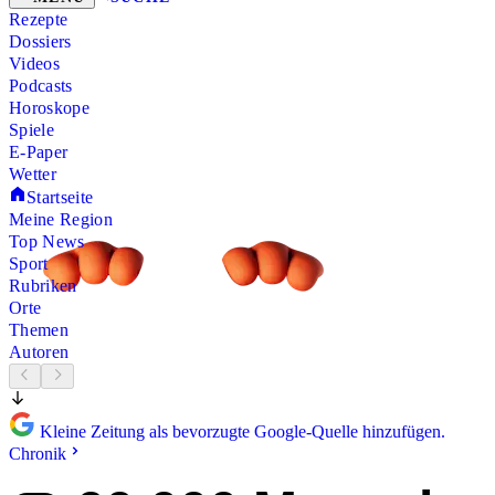
Rezepte
Dossiers
Videos
Podcasts
Horoskope
Spiele
E-Paper
Wetter
Startseite
Meine Region
Top News
Sport
Rubriken
Orte
Themen
Autoren
Kleine Zeitung als bevorzugte Google-Quelle hinzufügen.
Chronik