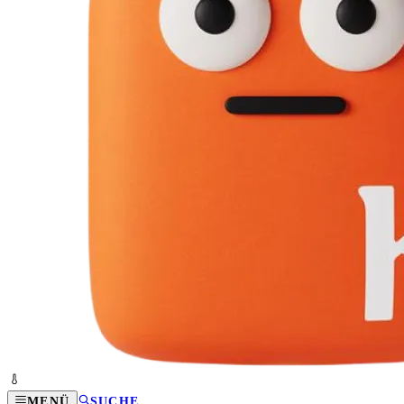
MENÜ
SUCHE