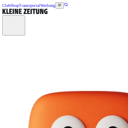
Club
Shop
Trauerportal
Werbung