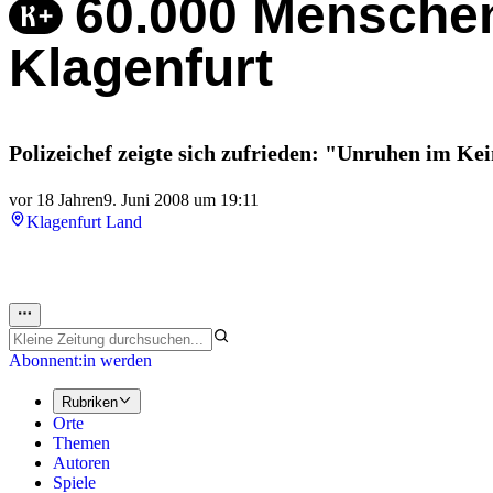
60.000 Mensche
Klagenfurt
Polizeichef zeigte sich zufrieden: "Unruhen im Keim
vor 18 Jahren
9. Juni 2008 um 19:11
Klagenfurt Land
Abonnent:in werden
Rubriken
Orte
Themen
Autoren
Spiele