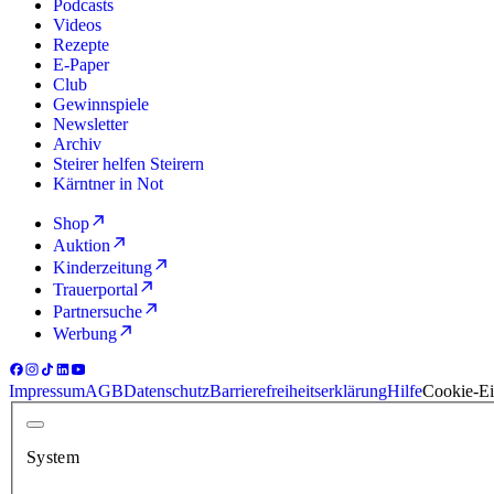
Podcasts
Videos
Rezepte
E-Paper
Club
Gewinnspiele
Newsletter
Archiv
Steirer helfen Steirern
Kärntner in Not
Shop
Auktion
Kinderzeitung
Trauerportal
Partnersuche
Werbung
Impressum
AGB
Datenschutz
Barrierefreiheitserklärung
Hilfe
Cookie-Ei
System