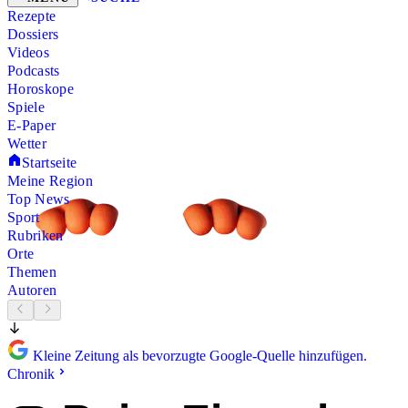
Rezepte
Dossiers
Videos
Podcasts
Horoskope
Spiele
E-Paper
Wetter
Startseite
Meine Region
Top News
Sport
Rubriken
Orte
Themen
Autoren
Kleine Zeitung als bevorzugte Google-Quelle hinzufügen.
Chronik