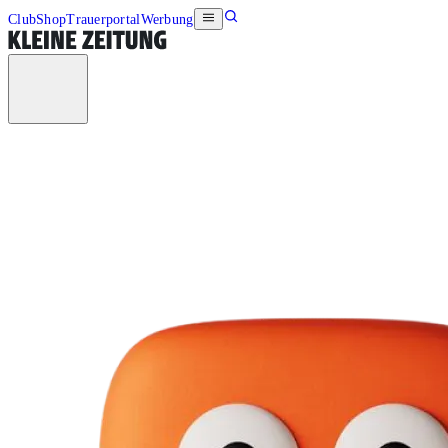
Club
Shop
Trauerportal
Werbung