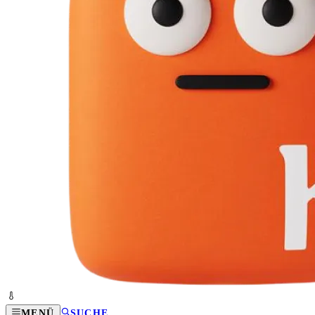
MENÜ
SUCHE