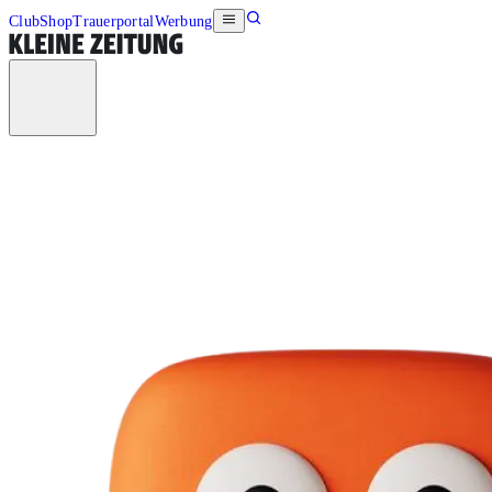
Club
Shop
Trauerportal
Werbung