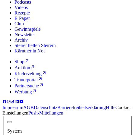
Podcasts
Videos
Rezepte
E-Paper
Club
Gewinnspiele
Newsletter
Archiv
Steirer helfen Steirern
Kärntner in Not
Shop
Auktion
Kinderzeitung
Trauerportal
Partnersuche
Werbung
Impressum
AGB
Datenschutz
Barrierefreiheitserklärung
Hilfe
Cookie-
Einstellungen
Push-Mitteilungen
System