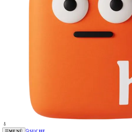
MENÜ
SUCHE