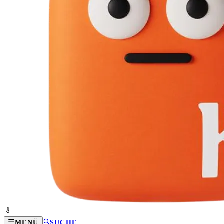
MENÜ
SUCHE