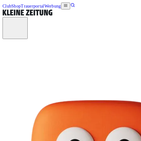
Club
Shop
Trauerportal
Werbung