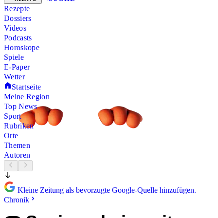
Rezepte
Dossiers
Videos
Podcasts
Horoskope
Spiele
E-Paper
Wetter
Startseite
Meine Region
Top News
Sport
Rubriken
Orte
Themen
Autoren
Kleine Zeitung als bevorzugte Google-Quelle hinzufügen.
Chronik