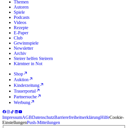
Themen
Autoren
Spiele
Podcasts
Videos
Rezepte
E-Paper
Club
Gewinnspiele
Newsletter
Archiv
Steirer helfen Steirern
Kärntner in Not
Shop
Auktion
Kinderzeitung
Trauerportal
Partnersuche
Werbung
Impressum
AGB
Datenschutz
Barrierefreiheitserklärung
Hilfe
Cookie-
Einstellungen
Push-Mitteilungen