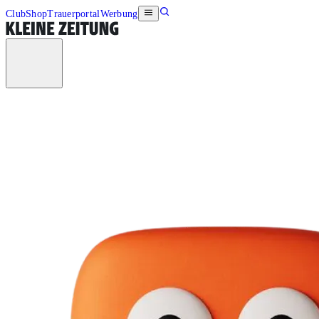
Club
Shop
Trauerportal
Werbung