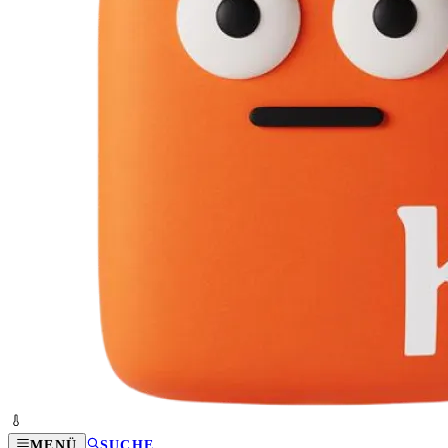
MENÜ
SUCHE