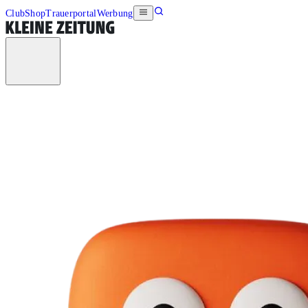
Club
Shop
Trauerportal
Werbung