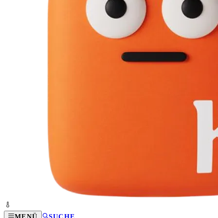
MENÜ
SUCHE