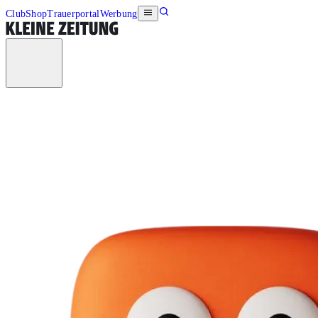
Club
Shop
Trauerportal
Werbung