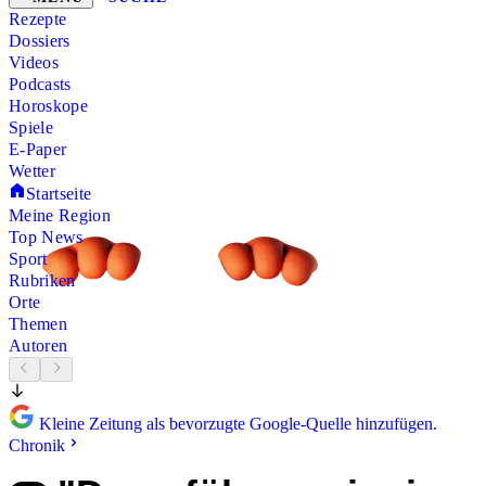
Rezepte
Dossiers
Videos
Podcasts
Horoskope
Spiele
E-Paper
Wetter
Startseite
Meine Region
Top News
Sport
Rubriken
Orte
Themen
Autoren
Kleine Zeitung als bevorzugte Google-Quelle hinzufügen.
Chronik