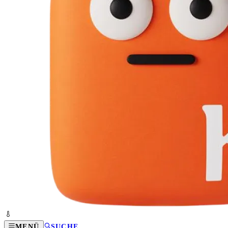
MENÜ
SUCHE