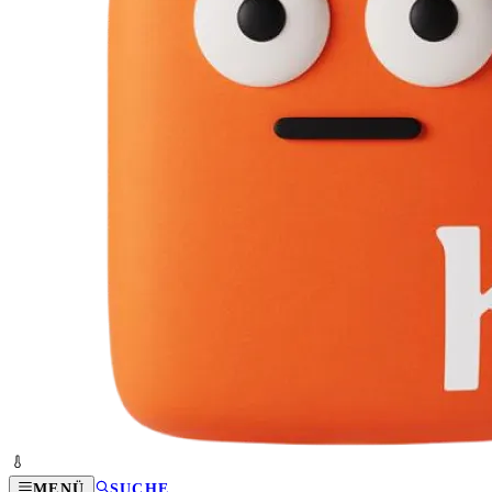
MENÜ
SUCHE