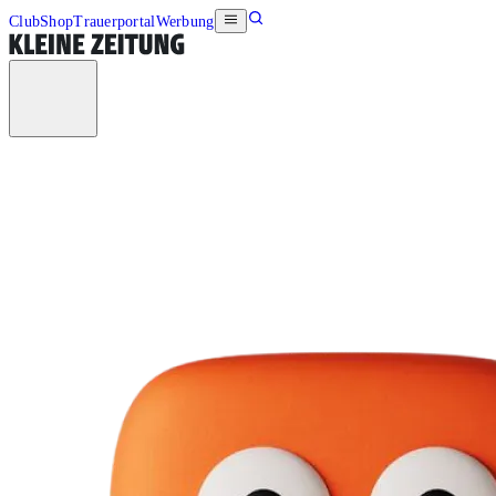
Club
Shop
Trauerportal
Werbung