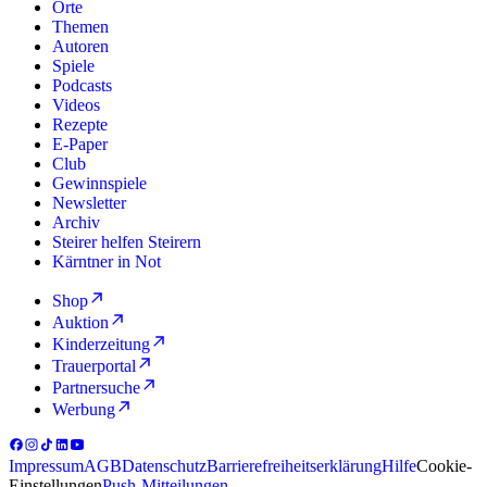
Orte
Themen
Autoren
Spiele
Podcasts
Videos
Rezepte
E-Paper
Club
Gewinnspiele
Newsletter
Archiv
Steirer helfen Steirern
Kärntner in Not
Shop
Auktion
Kinderzeitung
Trauerportal
Partnersuche
Werbung
Impressum
AGB
Datenschutz
Barrierefreiheitserklärung
Hilfe
Cookie-
Einstellungen
Push-Mitteilungen