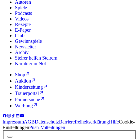
Autoren
Spiele
Podcasts
Videos
Rezepte
E-Paper
Club
Gewinnspiele
Newsletter
Archiv
Steirer helfen Steirern
Kärntner in Not
Shop
Auktion
Kinderzeitung
Trauerportal
Partnersuche
Werbung
Impressum
AGB
Datenschutz
Barrierefreiheitserklärung
Hilfe
Cookie-
Einstellungen
Push-Mitteilungen