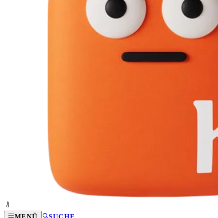
MENÜ
SUCHE