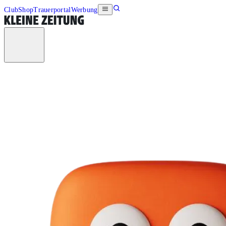
Club
Shop
Trauerportal
Werbung