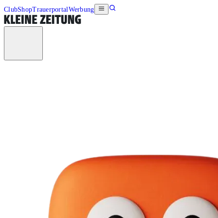
Club
Shop
Trauerportal
Werbung