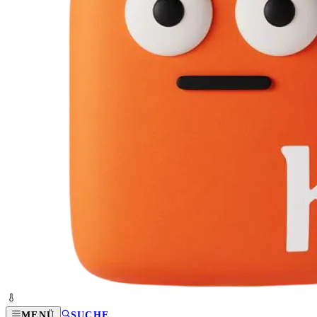
MENÜ
SUCHE