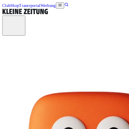
Club
Shop
Trauerportal
Werbung