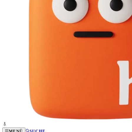
MENÜ
SUCHE