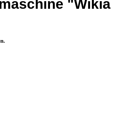
hmaschine "Wikia
n.