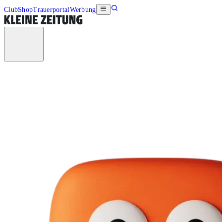
Club
Shop
Trauerportal
Werbung