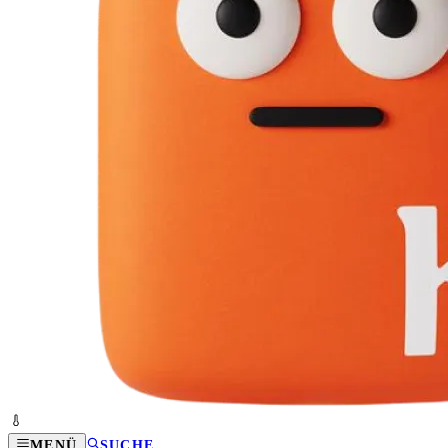
MENÜ
SUCHE