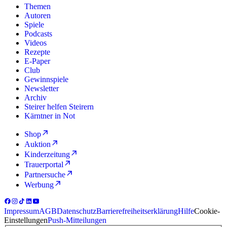
Themen
Autoren
Spiele
Podcasts
Videos
Rezepte
E-Paper
Club
Gewinnspiele
Newsletter
Archiv
Steirer helfen Steirern
Kärntner in Not
Shop
Auktion
Kinderzeitung
Trauerportal
Partnersuche
Werbung
Impressum
AGB
Datenschutz
Barrierefreiheitserklärung
Hilfe
Cookie-
Einstellungen
Push-Mitteilungen