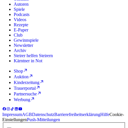
Autoren
Spiele
Podcasts
Videos
Rezepte
E-Paper
Club
Gewinnspiele
Newsletter
Archiv
Steirer helfen Steirern
Kärntner in Not
Shop
Auktion
Kinderzeitung
Trauerportal
Partnersuche
Werbung
Impressum
AGB
Datenschutz
Barrierefreiheitserklärung
Hilfe
Cookie-
Einstellungen
Push-Mitteilungen