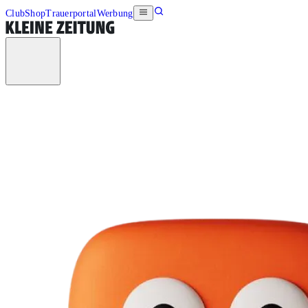
Club
Shop
Trauerportal
Werbung