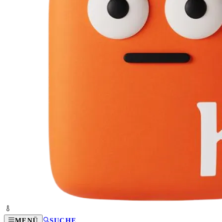
MENÜ
SUCHE