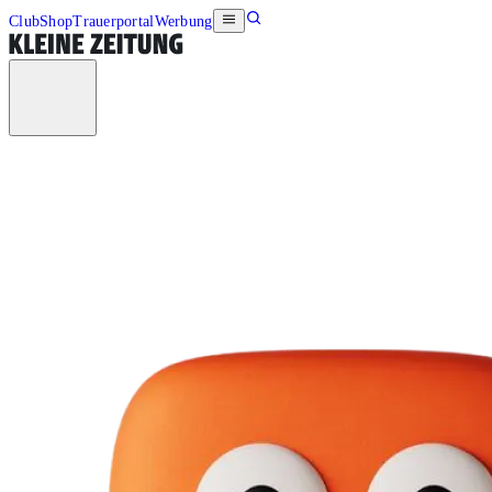
Club
Shop
Trauerportal
Werbung