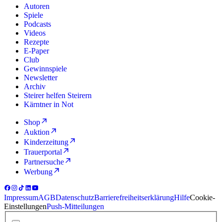
Autoren
Spiele
Podcasts
Videos
Rezepte
E-Paper
Club
Gewinnspiele
Newsletter
Archiv
Steirer helfen Steirern
Kärntner in Not
Shop
Auktion
Kinderzeitung
Trauerportal
Partnersuche
Werbung
Impressum
AGB
Datenschutz
Barrierefreiheitserklärung
Hilfe
Cookie-
Einstellungen
Push-Mitteilungen