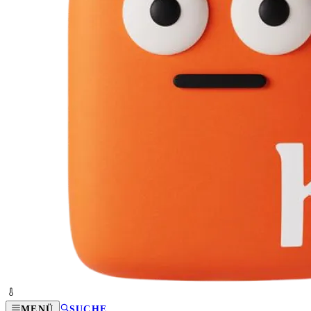
MENÜ
SUCHE