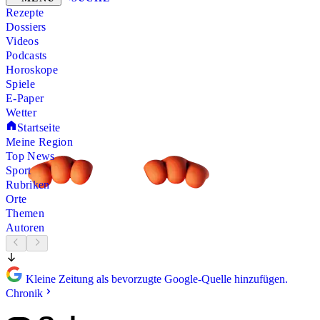
Rezepte
Dossiers
Videos
Podcasts
Horoskope
Spiele
E-Paper
Wetter
Startseite
Meine Region
Top News
Sport
Rubriken
Orte
Themen
Autoren
Kleine Zeitung als bevorzugte Google-Quelle hinzufügen.
Chronik