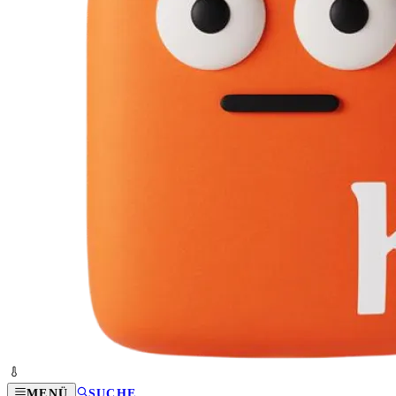
MENÜ
SUCHE