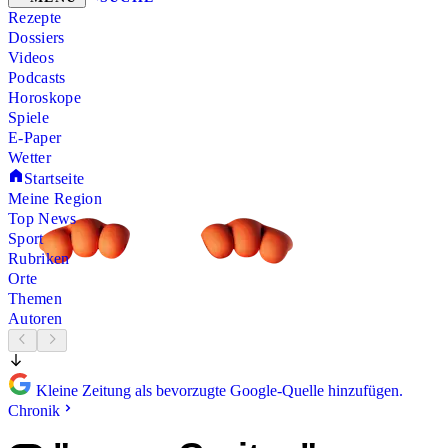
Rezepte
Dossiers
Videos
Podcasts
Horoskope
Spiele
E-Paper
Wetter
Startseite
Meine Region
Top News
Sport
Rubriken
Orte
Themen
Autoren
Kleine Zeitung als bevorzugte Google-Quelle hinzufügen.
Chronik