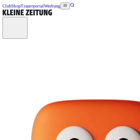
Club
Shop
Trauerportal
Werbung