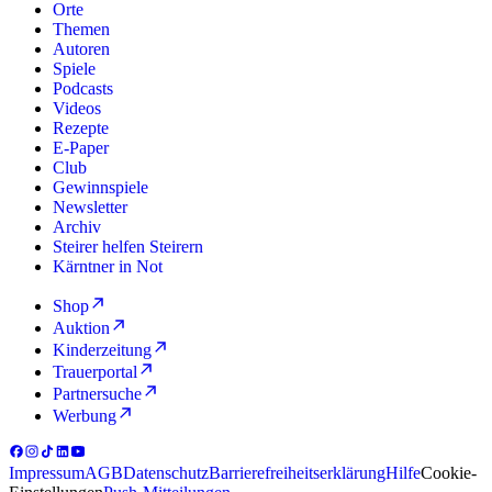
Orte
Themen
Autoren
Spiele
Podcasts
Videos
Rezepte
E-Paper
Club
Gewinnspiele
Newsletter
Archiv
Steirer helfen Steirern
Kärntner in Not
Shop
Auktion
Kinderzeitung
Trauerportal
Partnersuche
Werbung
Impressum
AGB
Datenschutz
Barrierefreiheitserklärung
Hilfe
Cookie-