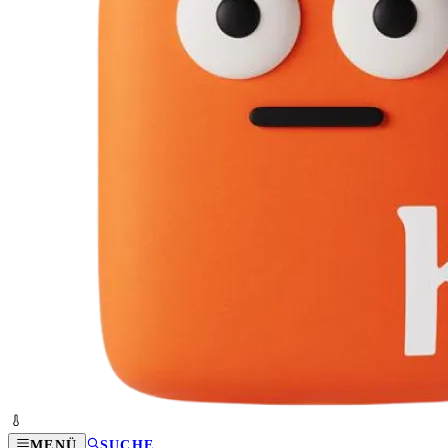
MENÜ
SUCHE