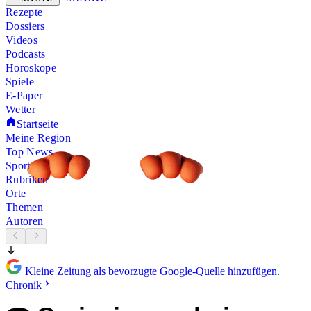
Rezepte
Dossiers
Videos
Podcasts
Horoskope
Spiele
E-Paper
Wetter
Startseite
Meine Region
Top News
Sport
Rubriken
Orte
Themen
Autoren
Kleine Zeitung als bevorzugte Google-Quelle hinzufügen.
Chronik