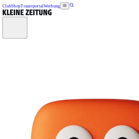
Club
Shop
Trauerportal
Werbung