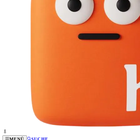
MENÜ
SUCHE