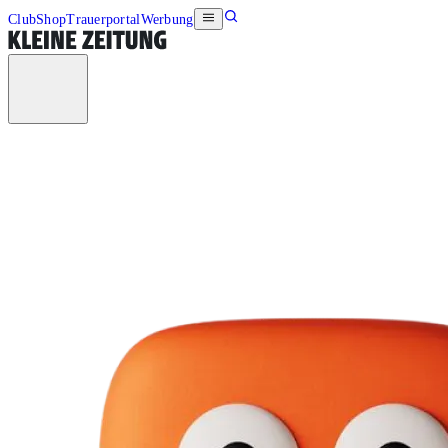
Club
Shop
Trauerportal
Werbung