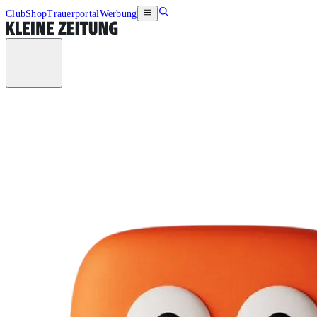
Club
Shop
Trauerportal
Werbung