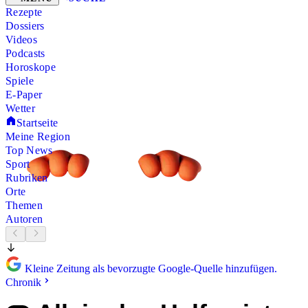
Rezepte
Dossiers
Videos
Podcasts
Horoskope
Spiele
E-Paper
Wetter
Startseite
Meine Region
Top News
Sport
Rubriken
Orte
Themen
Autoren
Kleine Zeitung als bevorzugte Google-Quelle hinzufügen.
Chronik