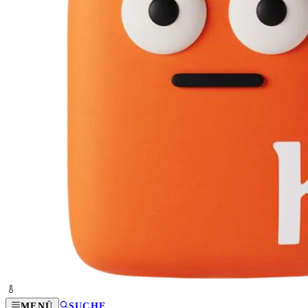
MENÜ
SUCHE