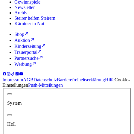
Gewinnspiele
Newsletter
Archiv
Steirer helfen Steirern
Kärntner in Not
Shop
Auktion
Kinderzeitung
Trauerportal
Partnersuche
Werbung
Impressum
AGB
Datenschutz
Barrierefreiheitserklärung
Hilfe
Cookie-
Einstellungen
Push-Mitteilungen
System
Hell