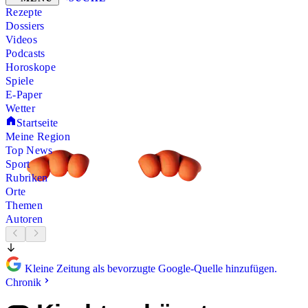
Rezepte
Dossiers
Videos
Podcasts
Horoskope
Spiele
E-Paper
Wetter
Startseite
Meine Region
Top News
Sport
Rubriken
Orte
Themen
Autoren
Kleine Zeitung als bevorzugte Google-Quelle hinzufügen.
Chronik