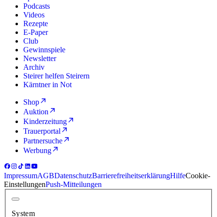
Podcasts
Videos
Rezepte
E-Paper
Club
Gewinnspiele
Newsletter
Archiv
Steirer helfen Steirern
Kärntner in Not
Shop
Auktion
Kinderzeitung
Trauerportal
Partnersuche
Werbung
Impressum
AGB
Datenschutz
Barrierefreiheitserklärung
Hilfe
Cookie-
Einstellungen
Push-Mitteilungen
System