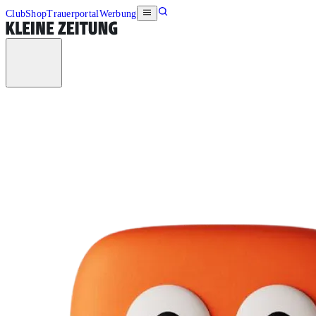
Club
Shop
Trauerportal
Werbung