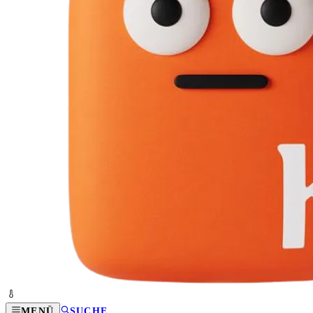
MENÜ
SUCHE