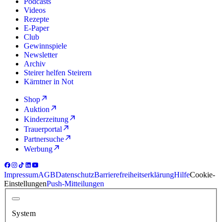
Podcasts
Videos
Rezepte
E-Paper
Club
Gewinnspiele
Newsletter
Archiv
Steirer helfen Steirern
Kärntner in Not
Shop
Auktion
Kinderzeitung
Trauerportal
Partnersuche
Werbung
Impressum
AGB
Datenschutz
Barrierefreiheitserklärung
Hilfe
Cookie-
Einstellungen
Push-Mitteilungen
System