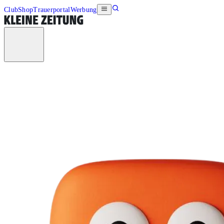
Club
Shop
Trauerportal
Werbung