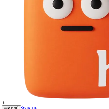
MENÜ
SUCHE