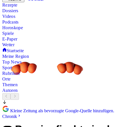
Rezepte
Dossiers
Videos
Podcasts
Horoskope
Spiele
E-Paper
Wetter
Startseite
Meine Region
Top News
Sport
Rubriken
Orte
Themen
Autoren
Kleine Zeitung als bevorzugte Google-Quelle hinzufügen.
Chronik