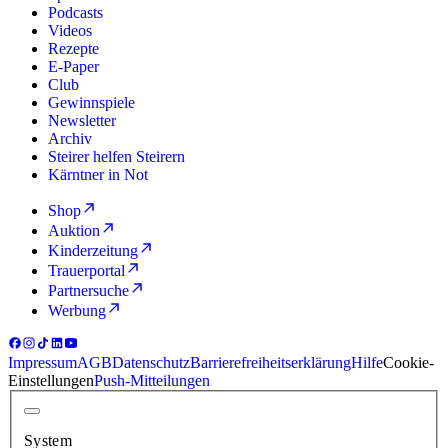
Podcasts
Videos
Rezepte
E-Paper
Club
Gewinnspiele
Newsletter
Archiv
Steirer helfen Steirern
Kärntner in Not
Shop
Auktion
Kinderzeitung
Trauerportal
Partnersuche
Werbung
Impressum
AGB
Datenschutz
Barrierefreiheitserklärung
Hilfe
Cookie-
Einstellungen
Push-Mitteilungen
System