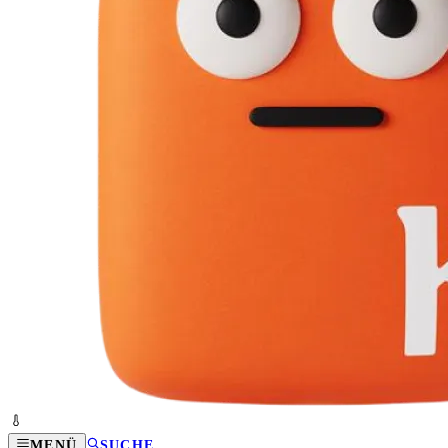
MENÜ
SUCHE