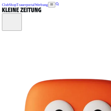
Club
Shop
Trauerportal
Werbung