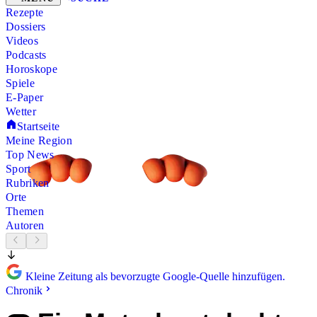
Rezepte
Dossiers
Videos
Podcasts
Horoskope
Spiele
E-Paper
Wetter
Startseite
Meine Region
Top News
Sport
Rubriken
Orte
Themen
Autoren
Kleine Zeitung als bevorzugte Google-Quelle hinzufügen.
Chronik