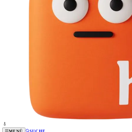
MENÜ
SUCHE