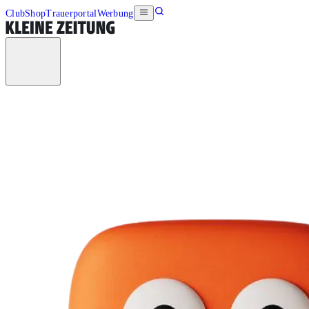
Club
Shop
Trauerportal
Werbung