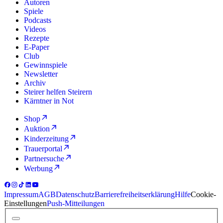
Autoren
Spiele
Podcasts
Videos
Rezepte
E-Paper
Club
Gewinnspiele
Newsletter
Archiv
Steirer helfen Steirern
Kärntner in Not
Shop
Auktion
Kinderzeitung
Trauerportal
Partnersuche
Werbung
Impressum
AGB
Datenschutz
Barrierefreiheitserklärung
Hilfe
Cookie-
Einstellungen
Push-Mitteilungen