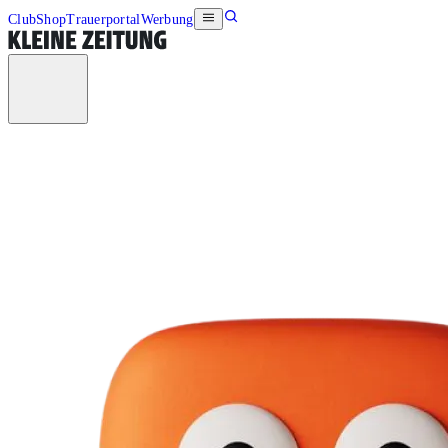
Club
Shop
Trauerportal
Werbung