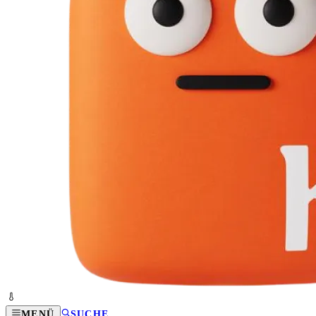
MENÜ
SUCHE