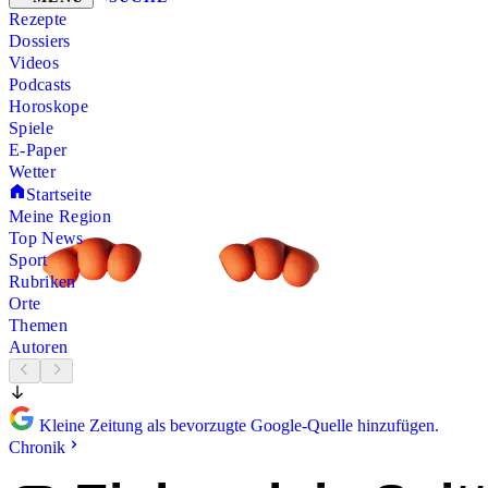
Rezepte
Dossiers
Videos
Podcasts
Horoskope
Spiele
E-Paper
Wetter
Startseite
Meine Region
Top News
Sport
Rubriken
Orte
Themen
Autoren
Kleine Zeitung als bevorzugte Google-Quelle hinzufügen.
Chronik