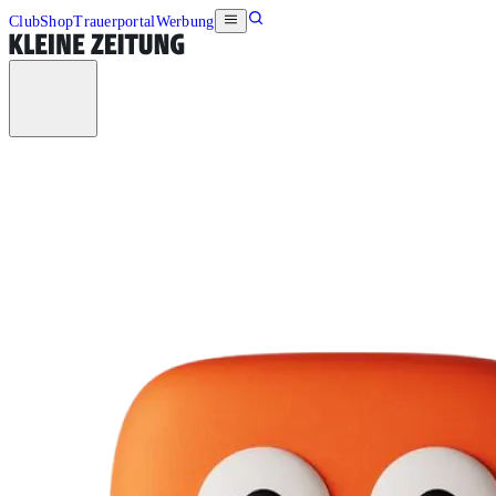
Club
Shop
Trauerportal
Werbung