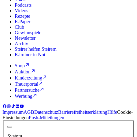
Podcasts
Videos
Rezepte
E-Paper
Club
Gewinnspiele
Newsletter
Archiv
Steirer helfen Steirern
Kärntner in Not
Shop
Auktion
Kinderzeitung
Trauerportal
Partnersuche
Werbung
Impressum
AGB
Datenschutz
Barrierefreiheitserklärung
Hilfe
Cookie-
Einstellungen
Push-Mitteilungen
System