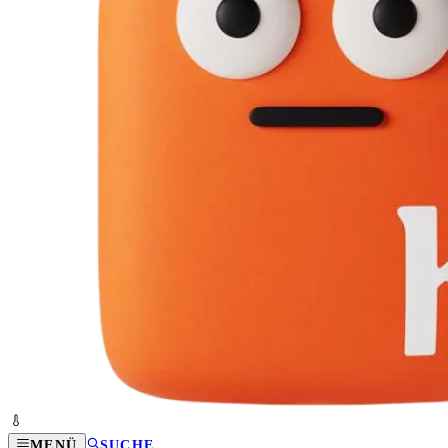
MENÜ
SUCHE