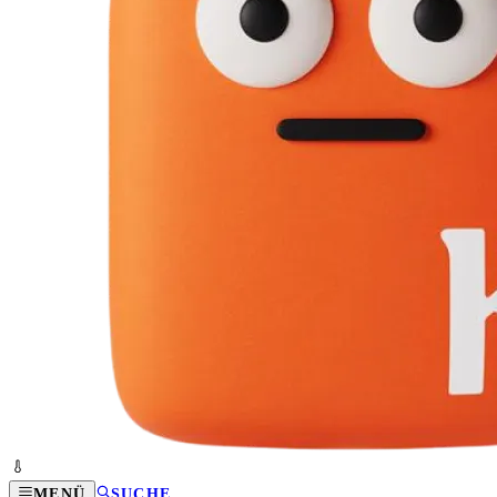
MENÜ
SUCHE