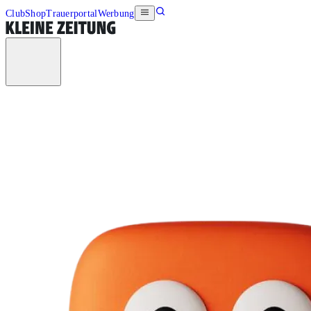
Club
Shop
Trauerportal
Werbung