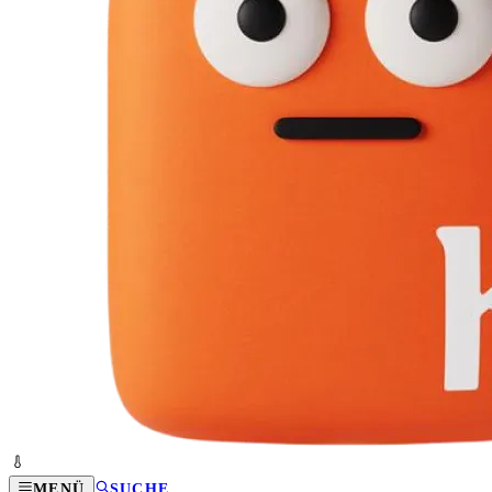
MENÜ
SUCHE