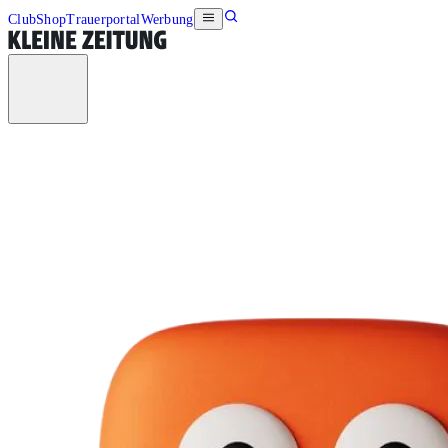
Club
Shop
Trauerportal
Werbung