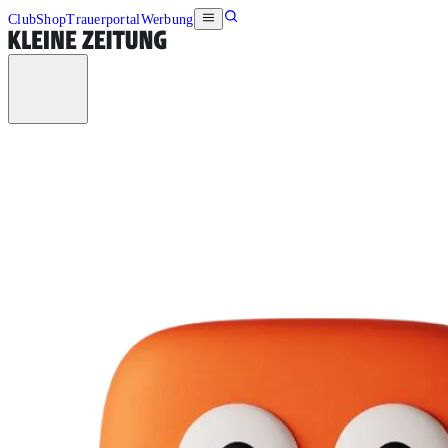
Club
Shop
Trauerportal
Werbung