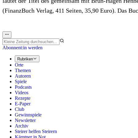
lautet der Titel des gemeinsam mit Brun-Hagen Henne
(FinanzBuch Verlag, 411 Seiten, 35,90 Euro). Das Buc
Abonnent:in werden
Rubriken
Orte
Themen
Autoren
Spiele
Podcasts
Videos
Rezepte
E-Paper
Club
Gewinnspiele
Newsletter
Archiv
Steirer helfen Steirern
Kärntner in Not