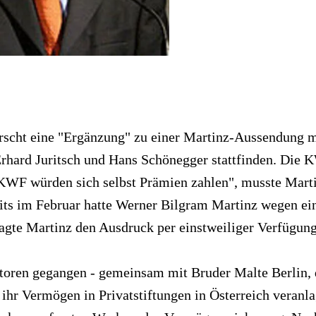
irscht eine "Ergänzung" zu einer Martinz-Aussendung 
ard Juritsch und Hans Schönegger stattfinden. Die KWF
es KWF würden sich selbst Prämien zahlen", musste Ma
its im Februar hatte Werner Bilgram Martinz wegen ei
agte Martinz den Ausdruck per einstweiliger Verfügung
utoren gegangen - gemeinsam mit Bruder Malte Berlin, d
e ihr Vermögen in Privatstiftungen in Österreich veran