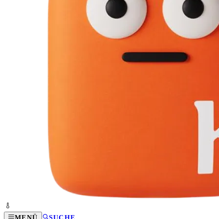
MENÜ
SUCHE