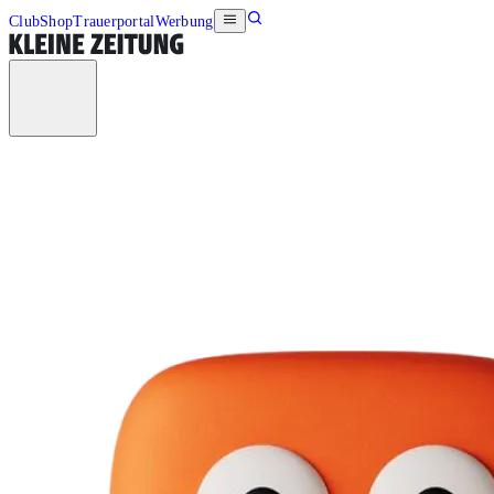
Club
Shop
Trauerportal
Werbung