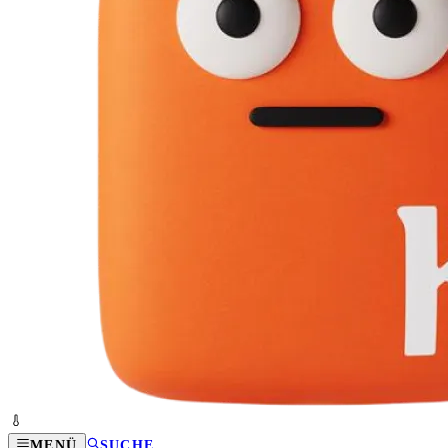
MENÜ
SUCHE