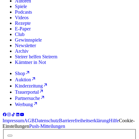
Autoren
Spiele
Podcasts
Videos
Rezepte
E-Paper
Club
Gewinnspiele
Newsletter
Archiv
Steirer helfen Steirern
Kärntner in Not
Shop
Auktion
Kinderzeitung
Trauerportal
Partnersuche
Werbung
Impressum
AGB
Datenschutz
Barrierefreiheitserklärung
Hilfe
Cookie-
Einstellungen
Push-Mitteilungen