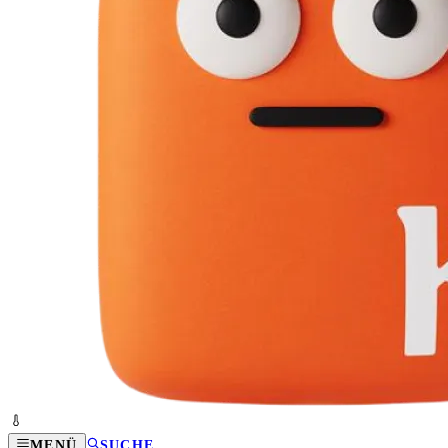
MENÜ
SUCHE