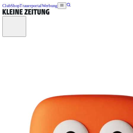
Club
Shop
Trauerportal
Werbung