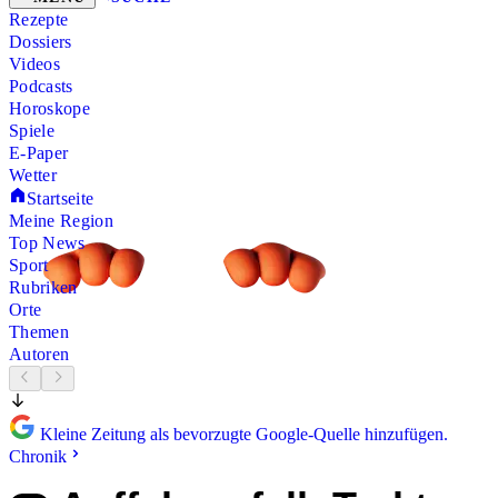
Rezepte
Dossiers
Videos
Podcasts
Horoskope
Spiele
E-Paper
Wetter
Startseite
Meine Region
Top News
Sport
Rubriken
Orte
Themen
Autoren
Kleine Zeitung als bevorzugte Google-Quelle hinzufügen.
Chronik