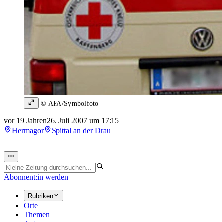
© APA/Symbolfoto
vor 19 Jahren
26. Juli 2007 um 17:15
Hermagor
Spittal an der Drau
Abonnent:in werden
Rubriken
Orte
Themen