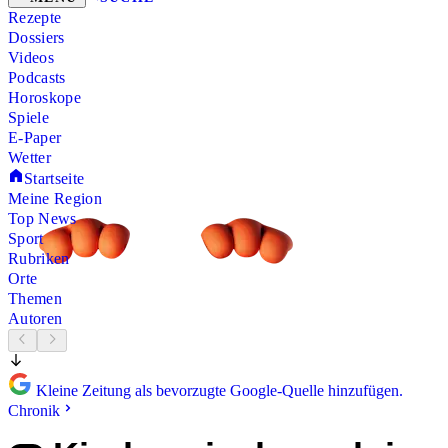
Rezepte
Dossiers
Videos
Podcasts
Horoskope
Spiele
E-Paper
Wetter
Startseite
Meine Region
Top News
Sport
Rubriken
Orte
Themen
Autoren
Kleine Zeitung als bevorzugte Google-Quelle hinzufügen.
Chronik