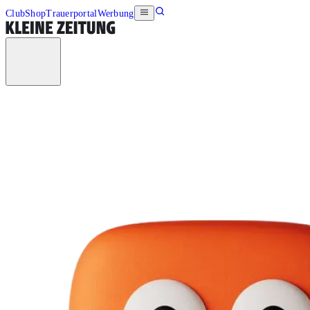
Club
Shop
Trauerportal
Werbung