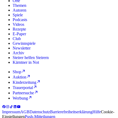
Orte
Themen
Autoren
Spiele
Podcasts
Videos
Rezepte
E-Paper
Club
Gewinnspiele
Newsletter
Archiv
Steirer helfen Steirern
Kärntner in Not
Shop
Auktion
Kinderzeitung
Trauerportal
Partnersuche
Werbung
Impressum
AGB
Datenschutz
Barrierefreiheitserklärung
Hilfe
Cookie-
Einstellungen
Push-Mitteilungen