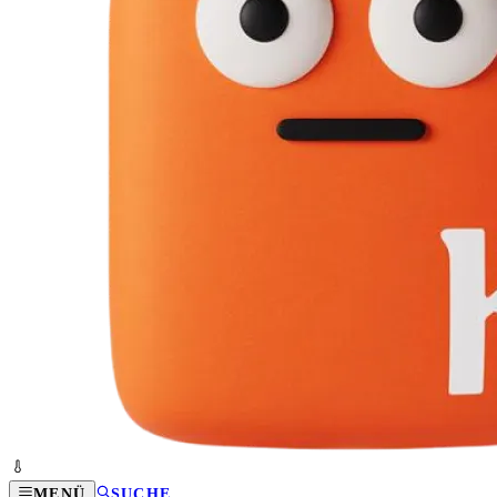
MENÜ
SUCHE