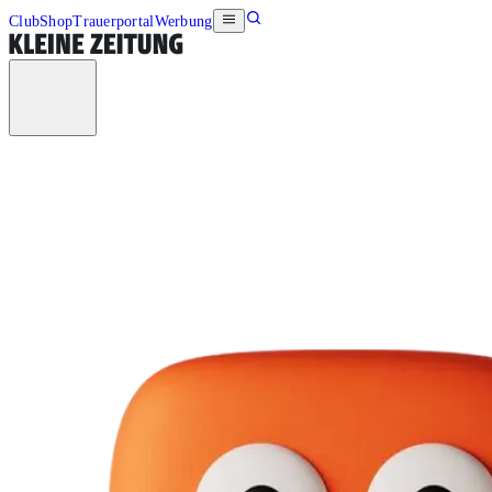
Club
Shop
Trauerportal
Werbung