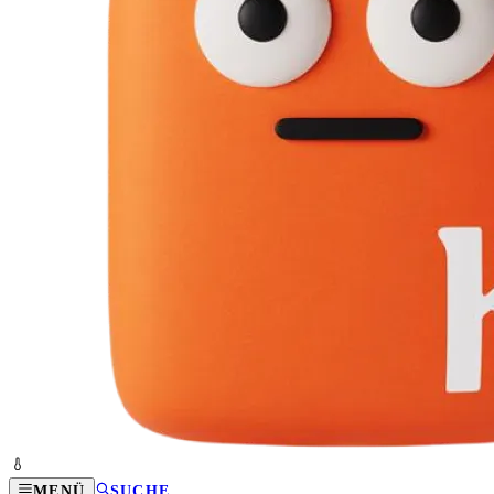
MENÜ
SUCHE