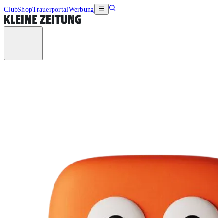
Club
Shop
Trauerportal
Werbung