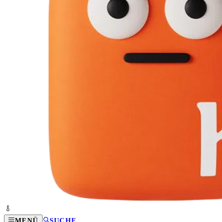
MENÜ
SUCHE