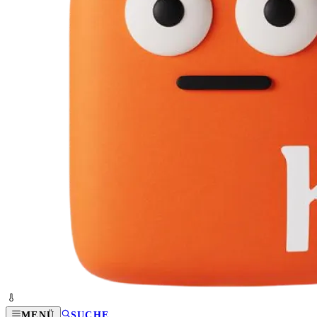
MENÜ
SUCHE