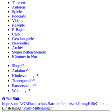
Themen
Autoren
Spiele
Podcasts
Videos
Rezepte
E-Paper
Club
Gewinnspiele
Newsletter
Archiv
Steirer helfen Steirern
Kärntner in Not
Shop
Auktion
Kinderzeitung
Trauerportal
Partnersuche
Werbung
Impressum
AGB
Datenschutz
Barrierefreiheitserklärung
Hilfe
Cookie-
Einstellungen
Push-Mitteilungen