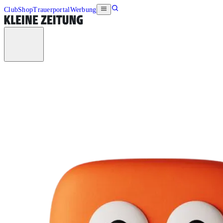
Club
Shop
Trauerportal
Werbung