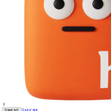
MENÜ
SUCHE