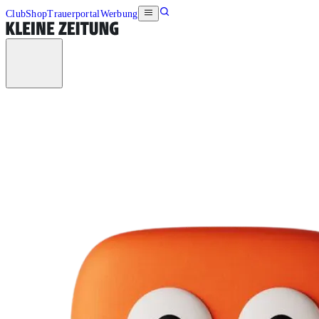
Club
Shop
Trauerportal
Werbung