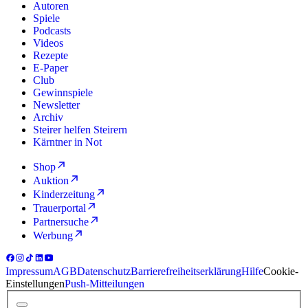
Autoren
Spiele
Podcasts
Videos
Rezepte
E-Paper
Club
Gewinnspiele
Newsletter
Archiv
Steirer helfen Steirern
Kärntner in Not
Shop
Auktion
Kinderzeitung
Trauerportal
Partnersuche
Werbung
Impressum
AGB
Datenschutz
Barrierefreiheitserklärung
Hilfe
Cookie-
Einstellungen
Push-Mitteilungen