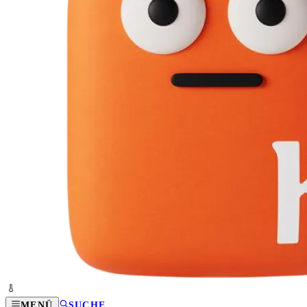
MENÜ
SUCHE