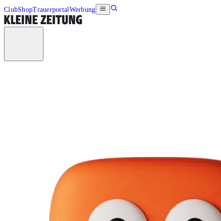
Club
Shop
Trauerportal
Werbung