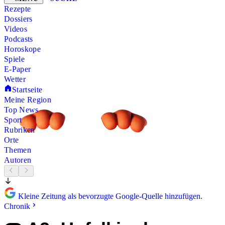
Rezepte
Dossiers
Videos
Podcasts
Horoskope
Spiele
E-Paper
Wetter
Startseite
Meine Region
Top News
Sport
Rubriken
Orte
Themen
Autoren
Kleine Zeitung als bevorzugte Google-Quelle hinzufügen.
Chronik