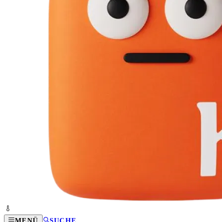
MENÜ
SUCHE