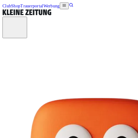
Club
Shop
Trauerportal
Werbung