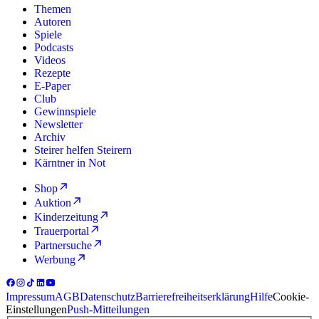
Themen
Autoren
Spiele
Podcasts
Videos
Rezepte
E-Paper
Club
Gewinnspiele
Newsletter
Archiv
Steirer helfen Steirern
Kärntner in Not
Shop
Auktion
Kinderzeitung
Trauerportal
Partnersuche
Werbung
Impressum
AGB
Datenschutz
Barrierefreiheitserklärung
Hilfe
Cookie-
Einstellungen
Push-Mitteilungen