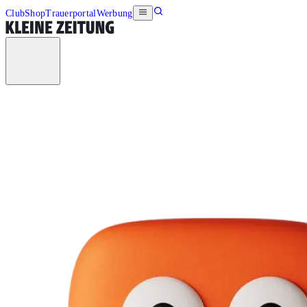
Club
Shop
Trauerportal
Werbung