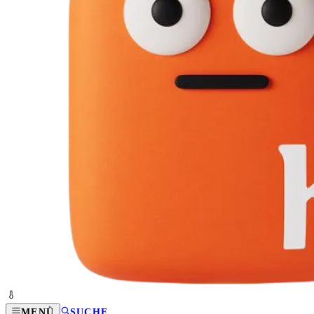
MENÜ
SUCHE