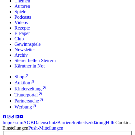
Themen
Autoren
Spiele
Podcasts
Videos
Rezepte
E-Paper
Club
Gewinnspiele
Newsletter
Archiv
Steirer helfen Steirern
Kärntner in Not
Shop
Auktion
Kinderzeitung
Trauerportal
Partnersuche
Werbung
Impressum
AGB
Datenschutz
Barrierefreiheitserklärung
Hilfe
Cookie-
Einstellungen
Push-Mitteilungen