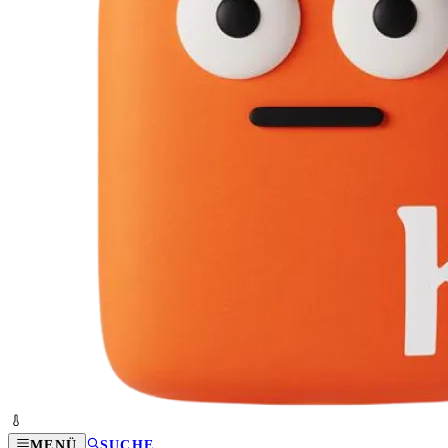
MENÜ
SUCHE