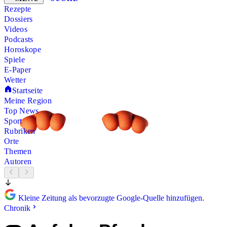
Rezepte
Dossiers
Videos
Podcasts
Horoskope
Spiele
E-Paper
Wetter
Startseite
Meine Region
Top News
Sport
Rubriken
Orte
Themen
Autoren
Kleine Zeitung als bevorzugte Google-Quelle hinzufügen.
Chronik