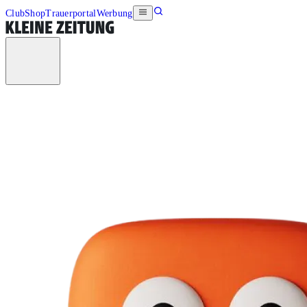
Club
Shop
Trauerportal
Werbung