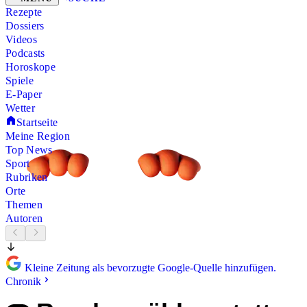
Rezepte
Dossiers
Videos
Podcasts
Horoskope
Spiele
E-Paper
Wetter
Startseite
Meine Region
Top News
Sport
Rubriken
Orte
Themen
Autoren
Kleine Zeitung als bevorzugte Google-Quelle hinzufügen.
Chronik