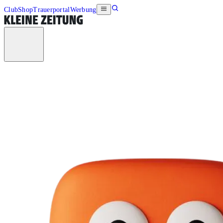
Club
Shop
Trauerportal
Werbung