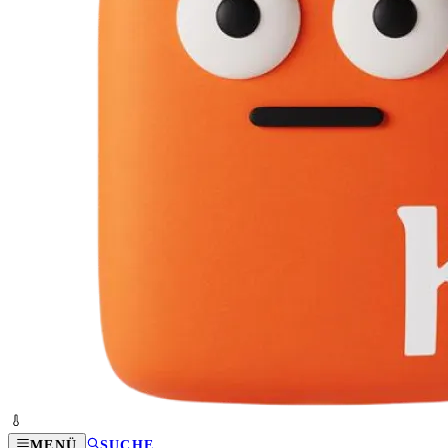
MENÜ
SUCHE