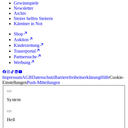
Gewinnspiele
Newsletter
Archiv
Steirer helfen Steirern
Kärntner in Not
Shop
Auktion
Kinderzeitung
Trauerportal
Partnersuche
Werbung
Impressum
AGB
Datenschutz
Barrierefreiheitserklärung
Hilfe
Cookie-
Einstellungen
Push-Mitteilungen
System
Hell