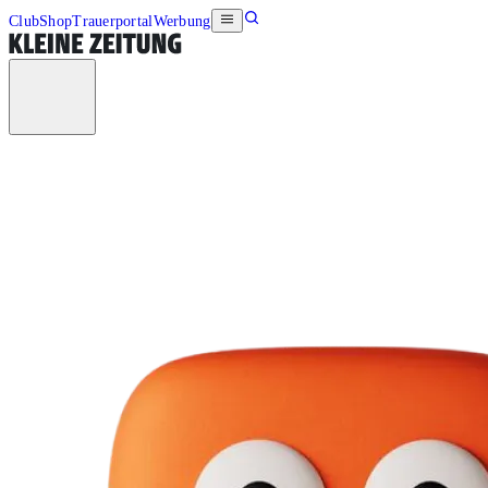
Club
Shop
Trauerportal
Werbung