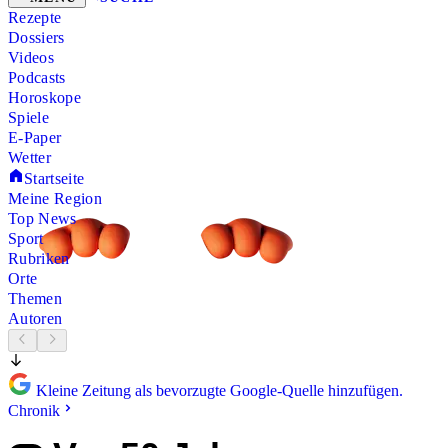
Rezepte
Dossiers
Videos
Podcasts
Horoskope
Spiele
E-Paper
Wetter
Startseite
Meine Region
Top News
Sport
Rubriken
Orte
Themen
Autoren
Kleine Zeitung als bevorzugte Google-Quelle hinzufügen.
Chronik