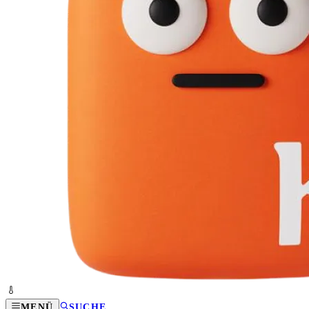
MENÜ
SUCHE