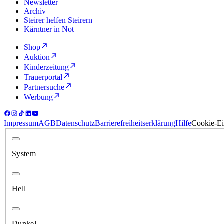
Newsletter
Archiv
Steirer helfen Steirern
Kärntner in Not
Shop
Auktion
Kinderzeitung
Trauerportal
Partnersuche
Werbung
Impressum
AGB
Datenschutz
Barrierefreiheitserklärung
Hilfe
Cookie-Ei
System
Hell
Dunkel