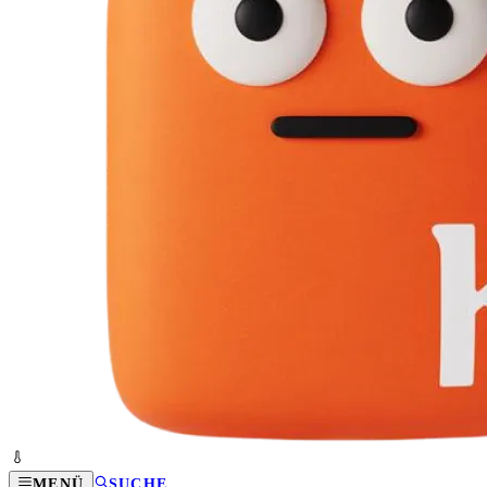
MENÜ
SUCHE