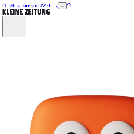
Club
Shop
Trauerportal
Werbung