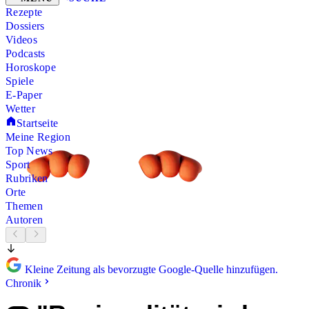
Rezepte
Dossiers
Videos
Podcasts
Horoskope
Spiele
E-Paper
Wetter
Startseite
Meine Region
Top News
Sport
Rubriken
Orte
Themen
Autoren
Kleine Zeitung als bevorzugte Google-Quelle hinzufügen.
Chronik