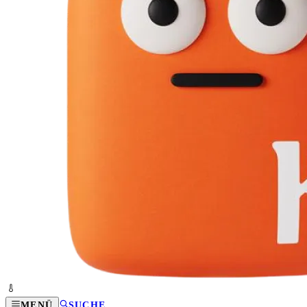
MENÜ
SUCHE