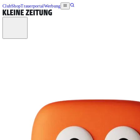
Club
Shop
Trauerportal
Werbung