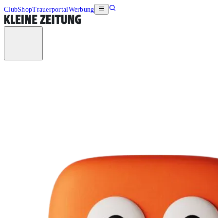
Club
Shop
Trauerportal
Werbung