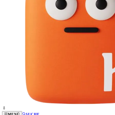
MENÜ
SUCHE