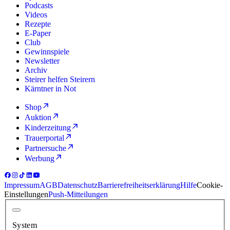
Podcasts
Videos
Rezepte
E-Paper
Club
Gewinnspiele
Newsletter
Archiv
Steirer helfen Steirern
Kärntner in Not
Shop
Auktion
Kinderzeitung
Trauerportal
Partnersuche
Werbung
Impressum
AGB
Datenschutz
Barrierefreiheitserklärung
Hilfe
Cookie-
Einstellungen
Push-Mitteilungen
System