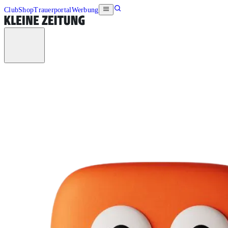
Club
Shop
Trauerportal
Werbung