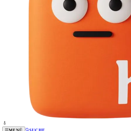
MENÜ
SUCHE