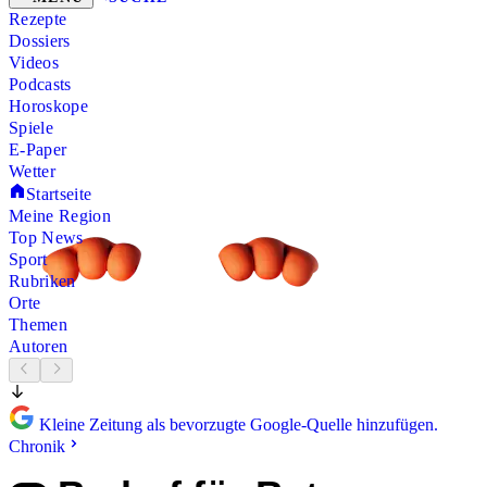
Rezepte
Dossiers
Videos
Podcasts
Horoskope
Spiele
E-Paper
Wetter
Startseite
Meine Region
Top News
Sport
Rubriken
Orte
Themen
Autoren
Kleine Zeitung als bevorzugte Google-Quelle hinzufügen.
Chronik