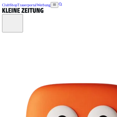
Club
Shop
Trauerportal
Werbung