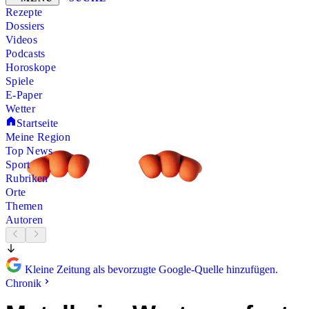
Rezepte
Dossiers
Videos
Podcasts
Horoskope
Spiele
E-Paper
Wetter
Startseite
Meine Region
Top News
Sport
Rubriken
Orte
Themen
Autoren
Kleine Zeitung als bevorzugte Google-Quelle hinzufügen.
Chronik