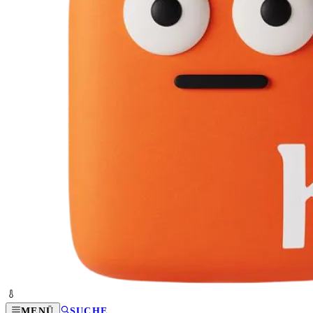
MENÜ
SUCHE