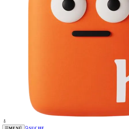
MENÜ
SUCHE