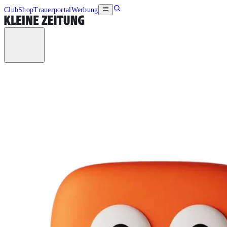
Club
Shop
Trauerportal
Werbung