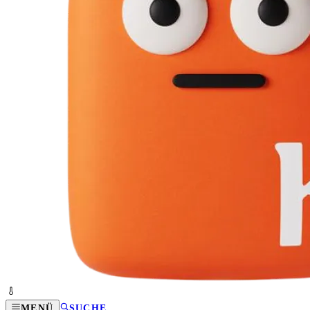
MENÜ
SUCHE