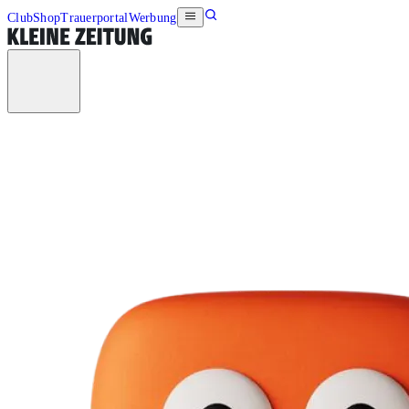
Club
Shop
Trauerportal
Werbung