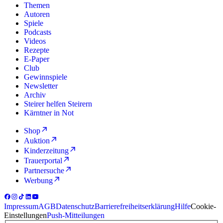
Themen
Autoren
Spiele
Podcasts
Videos
Rezepte
E-Paper
Club
Gewinnspiele
Newsletter
Archiv
Steirer helfen Steirern
Kärntner in Not
Shop
Auktion
Kinderzeitung
Trauerportal
Partnersuche
Werbung
Impressum
AGB
Datenschutz
Barrierefreiheitserklärung
Hilfe
Cookie-
Einstellungen
Push-Mitteilungen