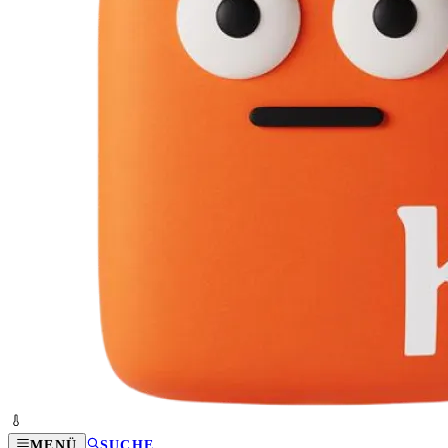
MENÜ
SUCHE