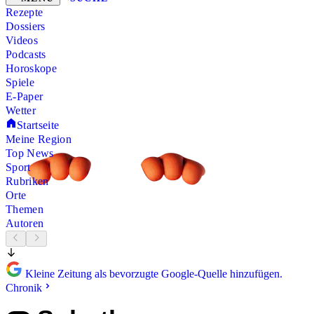
Rezepte
Dossiers
Videos
Podcasts
Horoskope
Spiele
E-Paper
Wetter
Startseite
Meine Region
Top News
Sport
Rubriken
Orte
Themen
Autoren
Kleine Zeitung als bevorzugte Google-Quelle hinzufügen.
Chronik