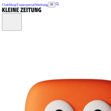
Club
Shop
Trauerportal
Werbung