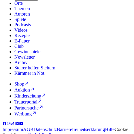
Orte
Themen
Autoren
Spiele
Podcasts
Videos
Rezepte
E-Paper
Club
Gewinnspiele
Newsletter
Archiv
Steirer helfen Steirern
Kärntner in Not
Shop
Auktion
Kinderzeitung
Trauerportal
Partnersuche
Werbung
Impressum
AGB
Datenschutz
Barrierefreiheitserklärung
Hilfe
Cookie-