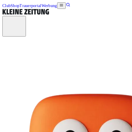
Club
Shop
Trauerportal
Werbung