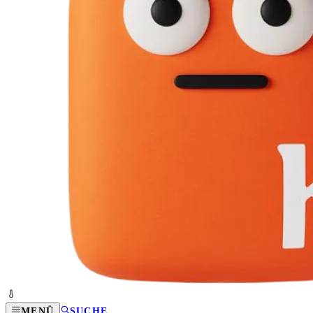
MENÜ
SUCHE